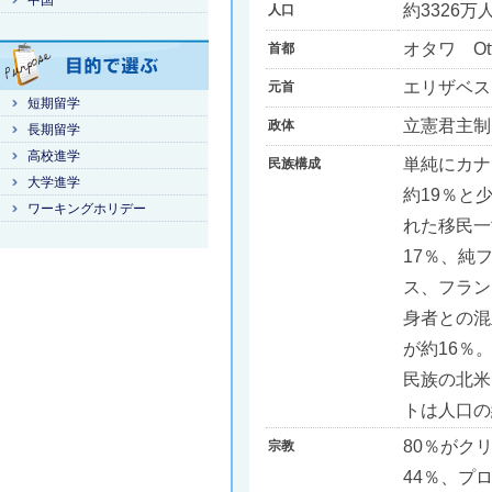
中国
約3326万
人口
オタワ Ot
首都
エリザベスII世
元首
短期留学
立憲君主制
政体
長期留学
高校進学
単純にカナ
民族構成
大学進学
約19％と
ワーキングホリデー
れた移民一
17％、純
ス、フラン
身者との混
が約16％
民族の北米
トは人口の
80％がク
宗教
44％、プ