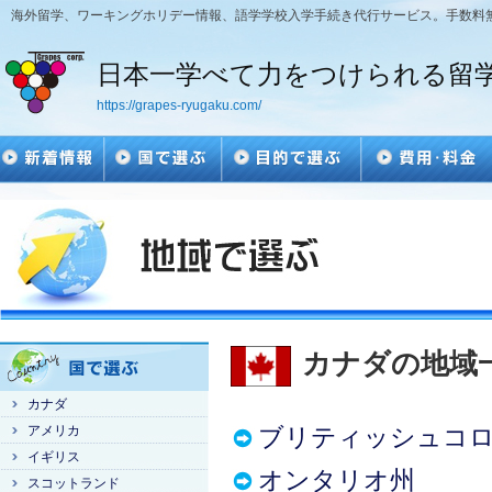
海外留学、ワーキングホリデー情報、語学学校入学手続き代行サービス。手数料
日本一学べて力をつけられる留
https://grapes-ryugaku.com/
カナダの地域
カナダ
アメリカ
ブリティッシュコ
イギリス
オンタリオ州
スコットランド