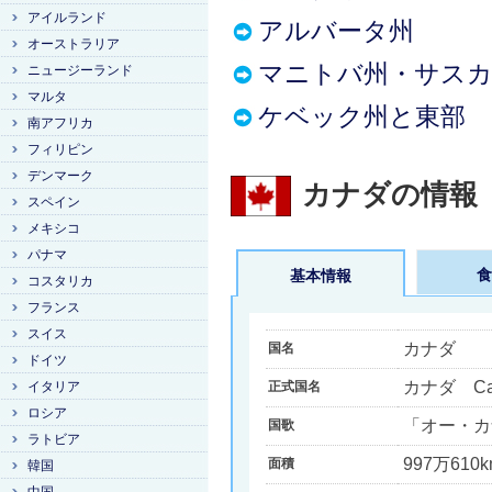
アイルランド
アルバータ州
オーストラリア
マニトバ州・サス
ニュージーランド
マルタ
ケベック州と東部
南アフリカ
フィリピン
デンマーク
カナダの情報
スペイン
メキシコ
パナマ
食
基本情報
コスタリカ
フランス
スイス
カナダ
国名
ドイツ
カナダ Ca
イタリア
正式国名
ロシア
「オー・カナ
国歌
ラトビア
997万610k
面積
韓国