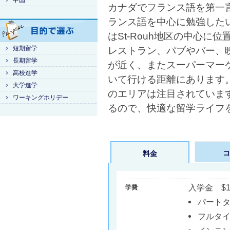
中国
カナダでフランス語を第一
ランス語を中心に勉強したい
はSt-Rouh地区の中心に
短期留学
レストラン、パブやバー、
長期留学
が近く、またスーパーマー
高校進学
いて行ける距離にあります
大学進学
のエリアは注目されていま
ワーキングホリデー
るので、快適な留学ライフ
コ
料金
入学金 $1
学費
パートタ
フルタイ