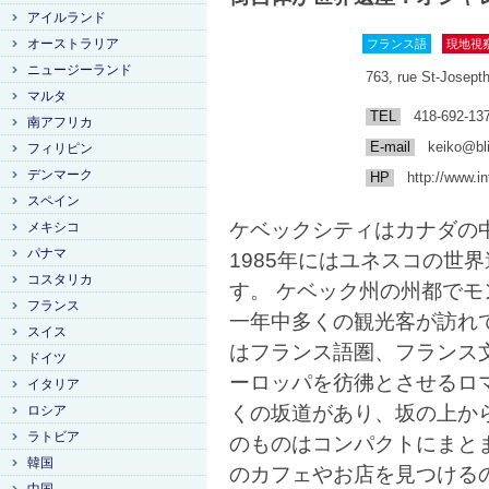
アイルランド
オーストラリア
フランス語
現地視
ニュージーランド
763, rue St-Josept
マルタ
TEL
418-692-13
南アフリカ
E-mail
keiko@bli
フィリピン
デンマーク
HP
http://www.in
スペイン
ケベックシティはカナダの
メキシコ
パナマ
1985年にはユネスコの世
コスタリカ
す。 ケベック州の州都で
フランス
一年中多くの観光客が訪れ
スイス
はフランス語圏、フランス
ドイツ
ーロッパを彷彿とさせるロ
イタリア
くの坂道があり、坂の上か
ロシア
ラトビア
のものはコンパクトにまと
韓国
のカフェやお店を見つける