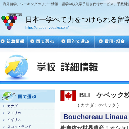
海外留学、ワーキングホリデー情報、語学学校入学手続き代行サービス。手数料
日本一学べて力をつけられる留
https://grapes-ryugaku.com/
BLI ケベック
( カナダ : ケベック )
カナダ
アメリカ
Bouchereau Linaua 
イギリス
スコットランド
街自体が世界遺産！オシャ