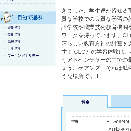
中国
きました。学生達が皆知る
質な学校での良質な学習の
語学校や職業技術教育機関
短期留学
ワークを持っています。C
長期留学
高校進学
晴らしい教育方針の計画を
大学進学
す！ CLCとの学習体験は
ワーキングホリデー
うアドベンチャーの中での
ょう。ケアンズ、それは勉
うな場所です！
コ
料金
Gene
学費
AU$285/