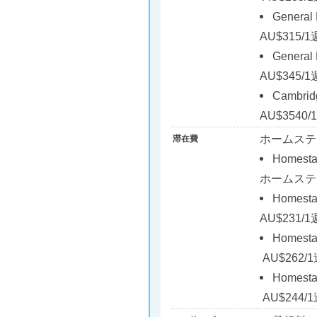
Gener
AU$315/
General
AU$345/
Cambri
AU$3540
ホームステ
滞在費
Homesta
ホームステ
Homesta
AU$231/
Homesta
AU$262/
Homesta
AU$244/