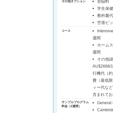
登録料
その他オプション
学生保
教科書
空港ピッ
Inte
コース
週間
ホームステ
週間
その
AU$266
行機代（約
費（最低限
ィー代など
含まれてお
サンプルプログラム
General 
料金（4週間）
Cambridg