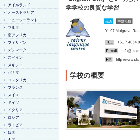
アイルランド
学学校の良質な学習
オーストラリア
ニュージーランド
英語
中規模校
マルタ
91-97 Mulgrave Road
南アフリカ
TEL
+61 7 4054 
フィリピン
デンマーク
E-mail
info@clcau
スペイン
HP
http://www.clc
メキシコ
パナマ
学校の概要
コスタリカ
フランス
スイス
ドイツ
イタリア
ロシア
ラトビア
韓国