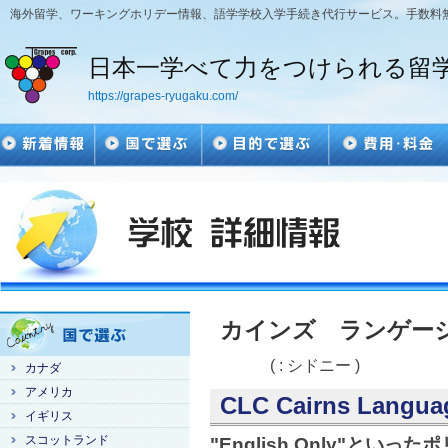
海外留学、ワーキングホリデー情報、語学学校入学手続き代行サービス。手数料
日本一学べて力をつけられる留
https://grapes-ryugaku.com/
カインズ ランゲー
( : シドニー )
カナダ
アメリカ
CLC Cairns Langua
イギリス
スコットランド
"English Only"と